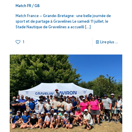
Match FR / GB
Match France – Grande-Bretagne : une belle journée de
sport et de partage à Gravelines Le samedi 11 juillet, le
Stade Nautique de Gravelines a accueilli
[…]
1
Lire plus ...