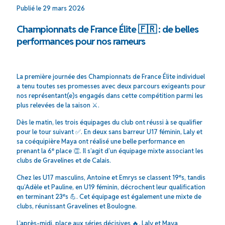
Publié le 29 mars 2026
Championnats de France Élite 🇫🇷 : de belles
performances pour nos rameurs
La première journée des Championnats de France Élite individuel
a tenu toutes ses promesses avec deux parcours exigeants pour
nos représentant(e)s engagés dans cette compétition parmi les
plus relevées de la saison ⚔️.
Dès le matin, les trois équipages du club ont réussi à se qualifier
pour le tour suivant ✅. En deux sans barreur U17 féminin, Laly et
sa coéquipière Maya ont réalisé une belle performance en
prenant la 6ᵉ place 👏. Il s’agit d’un équipage mixte associant les
clubs de Gravelines et de Calais.
Chez les U17 masculins, Antoine et Emrys se classent 19ᵉs, tandis
qu’Adèle et Pauline, en U19 féminin, décrochent leur qualification
en terminant 23ᵉs 💪. Cet équipage est également une mixte de
clubs, réunissant Gravelines et Boulogne.
L’après-midi, place aux séries décisives 🔥. Laly et Maya