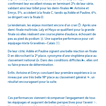
confirment leur excellent niveau en terminant 2ᵉs de leur série,
validant ainsi leur billet pour les demi-finales 🎟️. Antoine et
Emrys, 5ᵉs, accèdent à la finale C, tandis qu’Adèle et Pauline, 6ᵉs,
se dirigent vers la finale D.
Le lendemain, les enjeux montent encore d’un cran ⏱️. Après une
demi-finale maîtrisée, Laly et Maya se qualifient pour la grande
finale où elles réalisent une course pleine d’audace, échouant de
peu au pied du podium 🥉. Une superbe performance pour cet
équipage mixte Gravelines–Calais 🚣‍♀️.
De leur côté, Adèle et Pauline signent une belle réaction en finale
D en décrochant la 2ᵉ place, synonyme d’une vingtième place au
classement national 👍. Dans des conditions difficiles 🌬️, elles ont
su faire preuve de détermination.
Enfin, Antoine et Emrys concluent leur première expérience à ce
niveau par une très belle 18ᵉ place au classement général 👊, un
résultat encourageant pour la suite.
Ces performances viennent récompenser l’engagement de tous
les équipages et augurent de belles perspectives pour l’avenir ✨.