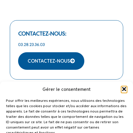
CONTACTEZ-NOUS:
03.28.23.36.03
CONTACTEZ-NOUS
Gérer le consentement
HORAIRES
NOTRE
Pour offrir les meilleures expériences, nous utilisons des technologies
D'OUVERTURE
ADRESSE :
telles que les cookies pour stocker et/ou accéder aux informations des
:
appareils. Le fait de consentir à ces technologies nous permettra de
41 chemin
traiter des données telles que le comportement de navigation ou les
Lun–Vend :
du Halage
ID uniques sur ce site. Le fait de ne pas consentir ou de retirer son
9h–20h
59820
consentement peut avoir un effet négatif sur certaines
Sam : 10h –
GRAVELINES
caractéristiques et fonctions.