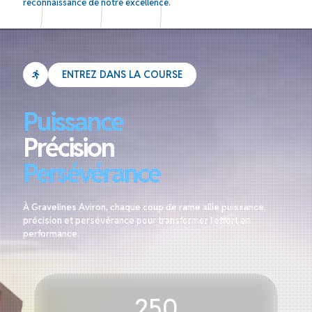
reconnaissance de notre excellence.
ENTREZ DANS LA COURSE
Puissance
Précision
Persévérance
À Gravelines Aviron, chaque coup de rame allie puissance,
précision et persévérance pour transformer l’effort en
performance.
250